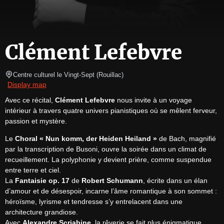
Clément Lefebvre
Centre culturel le Vingt-Sept
(
Rouillac
)
Display map
Avec ce récital, 
Clément Lefebvre
 nous invite à un voyage 
intérieur à travers quatre univers pianistiques où se mêlent ferveur, 
passion et mystère.
Le 
Choral « Nun komm, der Heiden Heiland »
 de Bach, magnifié 
par la transcription de Busoni, ouvre la soirée dans un climat de 
recueillement. La polyphonie y devient prière, comme suspendue 
entre terre et ciel.

La 
Fantaisie op. 17
 de 
Robert Schumann
, écrite dans un élan 
d’amour et de désespoir, incarne l’âme romantique à son sommet : 
héroïsme, lyrisme et tendresse s’y entrelacent dans une 
architecture grandiose.

Avec 
Alexandre Scriabine
, la rêverie se fait plus énigmatique. 