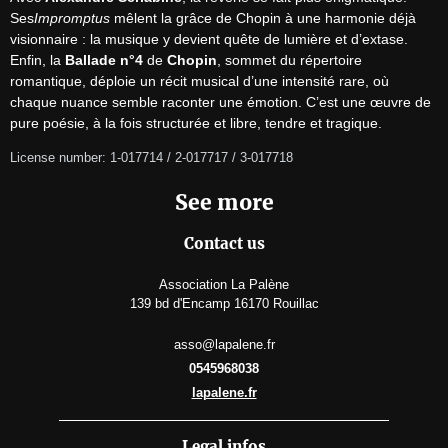
Ses
Impromptus
 mêlent la grâce de Chopin à une harmonie déjà 
visionnaire : la musique y devient quête de lumière et d’extase.

Enfin, la 
Ballade n°4
 de 
Chopin
, sommet du répertoire 
romantique, déploie un récit musical d’une intensité rare, où 
chaque nuance semble raconter une émotion. C’est une œuvre de 
pure poésie, à la fois structurée et libre, tendre et tragique.
License number: 1-017714 / 2-017717 / 3-017718
See more
Contact us
Association La Palène
139 bd d'Encamp 16170 Rouillac
asso@lapalene.fr
0545968038
lapalene.fr
Legal infos